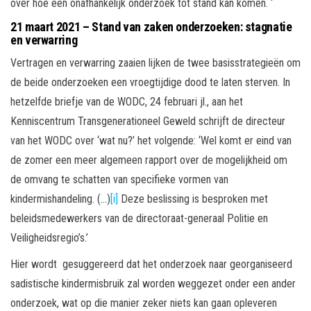
over hoe een onafhankelijk onderzoek tot stand kan komen. ‘
21 maart 2021 – Stand van zaken onderzoeken: stagnatie
en verwarring
Vertragen en verwarring zaaien lijken de twee basisstrategieën om
de beide onderzoeken een vroegtijdige dood te laten sterven. In
hetzelfde briefje van de WODC, 24 februari jl., aan het
Kenniscentrum Transgenerationeel Geweld schrijft de directeur
van het WODC over ‘wat nu?’ het volgende: ‘Wel komt er eind van
de zomer een meer algemeen rapport over de mogelijkheid om
de omvang te schatten van specifieke vormen van
kindermishandeling. (…)
[i]
Deze beslissing is besproken met
beleidsmedewerkers van de directoraat-generaal Politie en
Veiligheidsregio’s.’
Hier wordt gesuggereerd dat het onderzoek naar georganiseerd
sadistische kindermisbruik zal worden weggezet onder een ander
onderzoek, wat op die manier zeker niets kan gaan opleveren