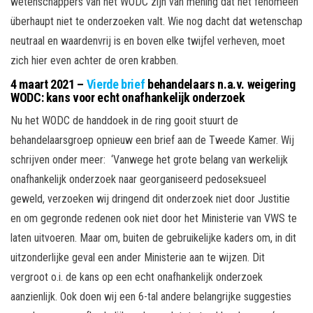
wetenschappers van het WODC zijn van mening dat het fenomeen
überhaupt niet te onderzoeken valt. Wie nog dacht dat wetenschap
neutraal en waardenvrij is en boven elke twijfel verheven, moet
zich hier even achter de oren krabben.
4 maart 2021 –
Vierde brief
behandelaars n.a.v. weigering
WODC: kans voor echt onafhankelijk onderzoek
Nu het WODC de handdoek in de ring gooit stuurt de
behandelaarsgroep opnieuw een brief aan de Tweede Kamer. Wij
schrijven onder meer: ‘Vanwege het grote belang van werkelijk
onafhankelijk onderzoek naar georganiseerd pedoseksueel
geweld, verzoeken wij dringend dit onderzoek niet door Justitie
en om gegronde redenen ook niet door het Ministerie van VWS te
laten uitvoeren. Maar om, buiten de gebruikelijke kaders om, in dit
uitzonderlijke geval een ander Ministerie aan te wijzen. Dit
vergroot o.i. de kans op een echt onafhankelijk onderzoek
aanzienlijk. Ook doen wij een 6-tal andere belangrijke suggesties