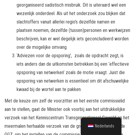
georganiseerd sadistisch misbruik. Dit is uiteraard wel een
wezenlijk onderdeel. Als uit het onderzoek zou blijken dat
slachtoffers vanuit allerlei regio’s dezelfde namen en
plaatsen noemen, dezelfde (tussen)personen en werkwijzen
beschrijven, kan er wel degelijk iets geconcludeerd worden
over de mogelijke omvang.
‘Adviezen voor de opsporing’, zoals de opdracht zegt, is
iets anders dan de uitkomsten betrekken bij een ‘effectieve
opsporing van netwerken’ zoals de motie vraagt. Juist die
opsporing van netwerken is essentieel om dit afschuwelijke
kwaad bij de wortel aan te pakken.
Met de keuze om zelf de voorzitter en het eerste commissielid
aan te stellen, gaat de Minister ook voorbij aan het uitdrukkelijke
verzoek van het Kenniscentrum Transgenerationeel Geweld en het
meermalen herhaalde verzoek van de groep behandelaars uit de
Nederlands
GGZ, om het instellen van de commissie helemaal uit handen te