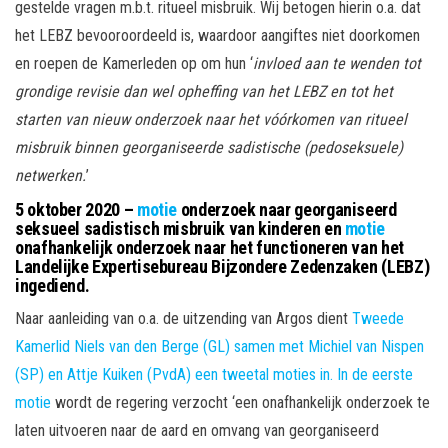
gestelde vragen m.b.t. ritueel misbruik. Wij betogen hierin o.a. dat
het LEBZ bevooroordeeld is, waardoor aangiftes niet doorkomen
en roepen de Kamerleden op om hun ‘
invloed aan te wenden tot
grondige revisie dan wel opheffing van het LEBZ en tot het
starten van nieuw onderzoek naar het vóórkomen van ritueel
misbruik binnen georganiseerde sadistische (pedoseksuele)
netwerken.
’
5 oktober 2020 –
motie
onderzoek naar georganiseerd
seksueel sadistisch misbruik van kinderen en
motie
onafhankelijk onderzoek naar het functioneren van het
Landelijke Expertisebureau Bijzondere Zedenzaken (LEBZ)
ingediend.
Naar aanleiding van o.a. de uitzending van Argos dient
Tweede
Kamerlid Niels van den Berge (GL) samen met Michiel van Nispen
(SP) en Attje Kuiken (PvdA) een tweetal moties in. In de eerste
motie
wordt de regering verzocht ‘een onafhankelijk onderzoek te
laten uitvoeren naar de aard en omvang van georganiseerd