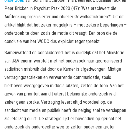
onderzoek
van Johanna Schröder, Pia Beehrendt, Susanna Nick en
Peer Bricken in Psychiat Prax 2020 (47): ‘Was erschwert die
Aufdeckung organisierter und ritueller Gewaltsstrukturen?’. Uit dit
artikel blijkt dat het zeker mogelijk is – met zekere beperkingen –
onderzoek te doen zoals de motie dit vraagt. Een bron die de
conclusie van het WODC dus expliciet tegenspreekt.
Samenvattend en concluderend, het is duidelijk dat het Ministerie
van J&V enorm worstelt met het onderzoek naar georganiseerd
sadistisch misbruik dat door de Kamer is afgedwongen. Mistige
vertragingstactieken en verwarrende communicatie, zoals
hierboven weergegeven middels citaten, zetten de toon. Van het
geven van prioriteit aan dit uiterst belangrijke onderzoek is al
zeker geen sprake. Vertraging levert altijd voordeel op, de
aandacht van media en publiek heeft de neiging snel te verslappen
als iets lang duurt. De strategie lijkt er bovendien op gericht het
onderzoek als onderdeeltje weg te zetten onder een groter