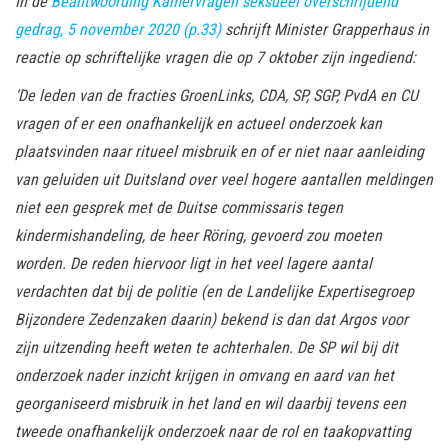
In de
Beantwoording Kamervragen seksueel overschrijdend
gedrag, 5 november 2020 (p.33)
schrijft Minister Grapperhaus in
reactie op schriftelijke vragen die op 7 oktober zijn ingediend:
‘De leden van de fracties GroenLinks, CDA, SP, SGP, PvdA en CU
vragen of er een onafhankelijk en actueel onderzoek kan
plaatsvinden naar ritueel misbruik en of er niet naar aanleiding
van geluiden uit Duitsland over veel hogere aantallen meldingen
niet een gesprek met de Duitse commissaris tegen
kindermishandeling, de heer Röring, gevoerd zou moeten
worden. De reden hiervoor ligt in het veel lagere aantal
verdachten dat bij de politie (en de Landelijke Expertisegroep
Bijzondere Zedenzaken daarin) bekend is dan dat Argos voor
zijn uitzending heeft weten te achterhalen. De SP wil bij dit
onderzoek nader inzicht krijgen in omvang en aard van het
georganiseerd misbruik in het land en wil daarbij tevens een
tweede onafhankelijk onderzoek naar de rol en taakopvatting